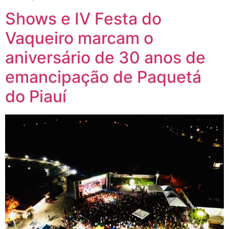
Shows e IV Festa do
Vaqueiro marcam o
aniversário de 30 anos de
emancipação de Paquetá
do Piauí