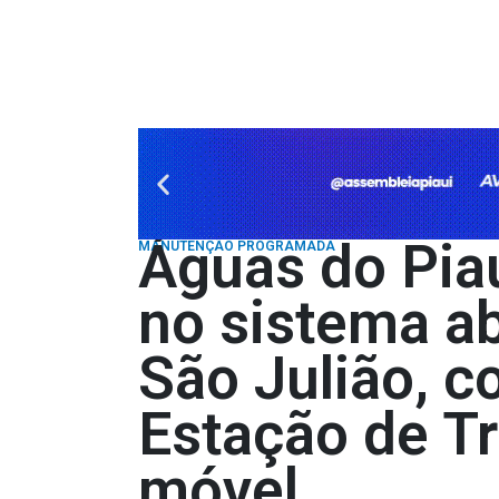
Águas do Piau
MANUTENÇÃO PROGRAMADA
no sistema a
São Julião, c
Estação de T
móvel