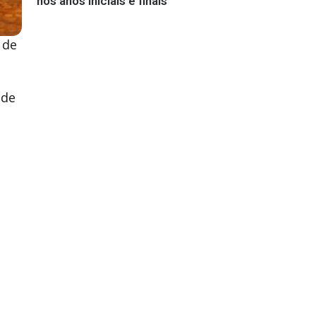
nos anos iniciais e finais
 de
 de