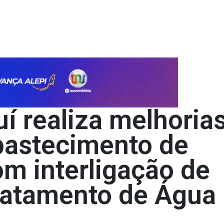
í realiza melhoria
bastecimento de
om interligação de
ratamento de Água