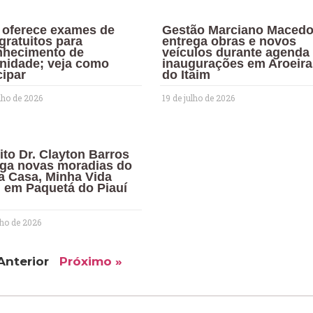
í oferece exames de
Gestão Marciano Maced
gratuitos para
entrega obras e novos
nhecimento de
veículos durante agenda
rnidade; veja como
inaugurações em Aroeira
cipar
do Itaim
lho de 2026
19 de julho de 2026
ito Dr. Clayton Barros
ega novas moradias do
a Casa, Minha Vida
l em Paquetá do Piauí
lho de 2026
Anterior
Próximo »