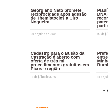
Georgiano Neto promete
Piau
reciprocidade após adesão
DNA 
de Themístocles a Ciro
reco
Nogueira
pate
parti
20 de julho de 2026
20 de ju
Cadastro para o Busão da
Prefe
Castração é aberto com
entr
oferta de três mil
Minh
procedimentos gratuitos em
Rura
Picos e região
18 de julho de 2026
18 de ju
« 