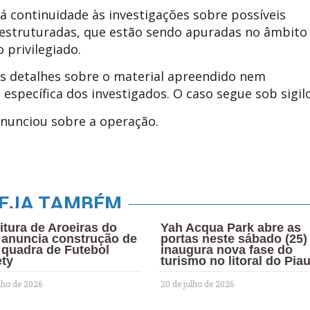
dá continuidade às investigações sobre possíveis
s estruturadas, que estão sendo apuradas no âmbito
 privilegiado.
s detalhes sobre o material apreendido nem
específica dos investigados. O caso segue sob sigilo
onunciou sobre a operação.
EJA TAMBÉM
itura de Aroeiras do
Yah Acqua Park abre as
m anuncia construção de
portas neste sábado (25)
 quadra de Futebol
inaugura nova fase do
ety
turismo no litoral do Piau
lho de 2026
20 de julho de 2026