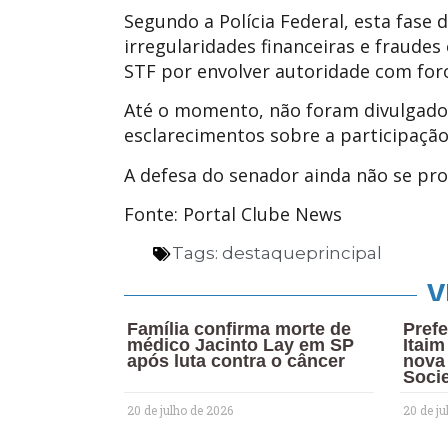
Segundo a Polícia Federal, esta fase 
irregularidades financeiras e fraude
STF por envolver autoridade com foro
Até o momento, não foram divulgado
esclarecimentos sobre a participação 
A defesa do senador ainda não se pr
Fonte: Portal Clube News
Tags:
destaqueprincipal
V
Família confirma morte de
Prefe
médico Jacinto Lay em SP
Itai
após luta contra o câncer
nova
Soci
20 de julho de 2026
20 de ju