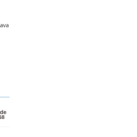
tava
 de
68