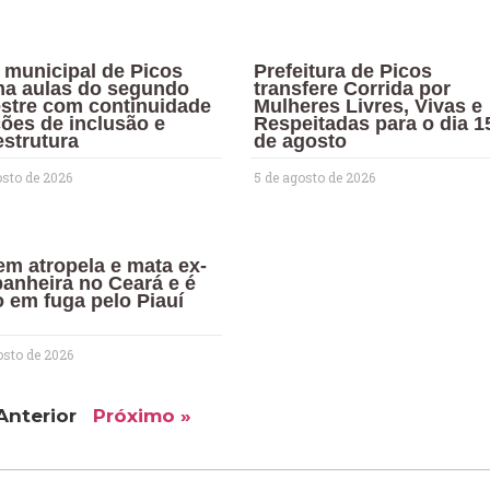
 municipal de Picos
Prefeitura de Picos
ma aulas do segundo
transfere Corrida por
stre com continuidade
Mulheres Livres, Vivas e
ões de inclusão e
Respeitadas para o dia 1
estrutura
de agosto
osto de 2026
5 de agosto de 2026
m atropela e mata ex-
anheira no Ceará e é
 em fuga pelo Piauí
osto de 2026
Anterior
Próximo »