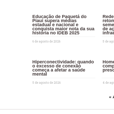
Educação de Paquetá do
Rede
Piauí supera médias
reto
estadual e nacional e
seme
conquista maior nota da sua
de aç
história no IDEB 2025
infra
6 de agosto de 2026
5 de ag
Hiperconectividade: quando
Home
o excesso de conexão
comp
começa a afetar a saúde
preso
mental
5 de agosto de 2026
4 de ag
« 