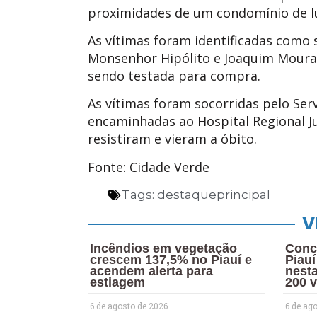
proximidades de um condomínio de l
As vítimas foram identificadas como
Monsenhor Hipólito e Joaquim Moura
sendo testada para compra.
As vítimas foram socorridas pelo Se
encaminhadas ao Hospital Regional Ju
resistiram e vieram a óbito.
Fonte: Cidade Verde
Tags:
destaqueprincipal
V
Incêndios em vegetação
Conc
crescem 137,5% no Piauí e
Piauí
acendem alerta para
nesta
estiagem
200 
6 de agosto de 2026
6 de ag