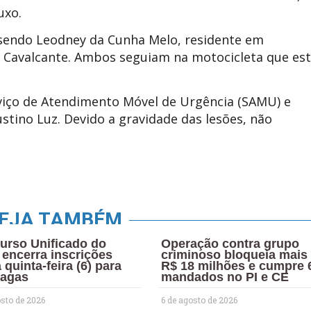
uxo.
 sendo Leodney da Cunha Melo, residente em
 Cavalcante. Ambos seguiam na motocicleta que es
rviço de Atendimento Móvel de Urgência (SAMU) e
stino Luz. Devido a gravidade das lesões, não
EJA TAMBÉM
urso Unificado do
Operação contra grupo
 encerra inscrições
criminoso bloqueia mais
 quinta-feira (6) para
R$ 18 milhões e cumpre 
vagas
mandados no PI e CE
osto de 2026
6 de agosto de 2026