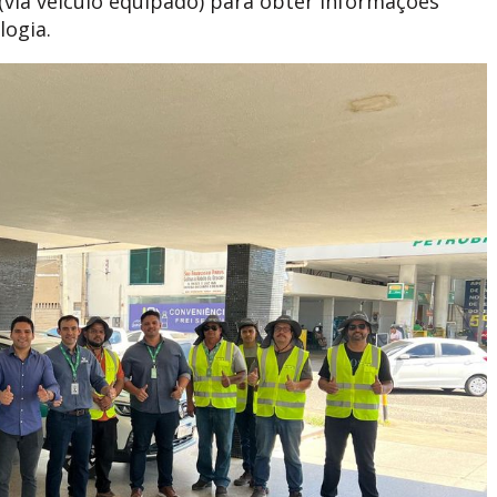
via veículo equipado) para obter informações
logia.