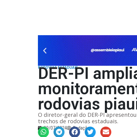
DER-PI amplia
RODOVIAS ESTADUAIS
monitoramento
rodovias pia
O diretor-geral do DER-PI apresento
trechos de rodovias estaduais.
09/07/2024
Redação