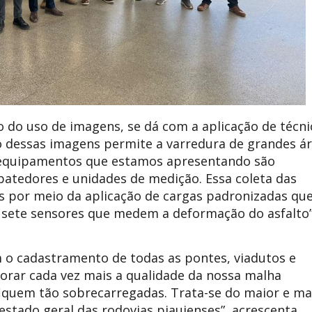
 do uso de imagens, se dá com a aplicação de técni
o dessas imagens permite a varredura de grandes á
 equipamentos que estamos apresentando são
batedores e unidades de medição. Essa coleta das
s por meio da aplicação de cargas padronizadas qu
 sete sensores que medem a deformação do asfalto”
o cadastramento de todas as pontes, viadutos e
orar cada vez mais a qualidade da nossa malha
fiquem tão sobrecarregadas. Trata-se do maior e ma
tado geral das rodovias piauienses”, acrescenta