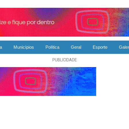
ia
Municípios
Política
Geral
Esporte
Galer
PUBLICIDADE