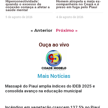
Hiperconectividade:
Homem atropela e mata ex-
quando o excesso de
companheira no Ceará e é
conexão começa a afetar a
preso em fuga pelo Piauí
saúde mental
5 de agosto de 2026
4 de agosto de 2026
« Anterior
Próximo »
Ouça ao vivo
Mais Notícias
Massapê do Piauí amplia índices do IDEB 2025 e
consolida avanço na educação municipal
Incêndios em vegetação crescem 137,5% no Piauí