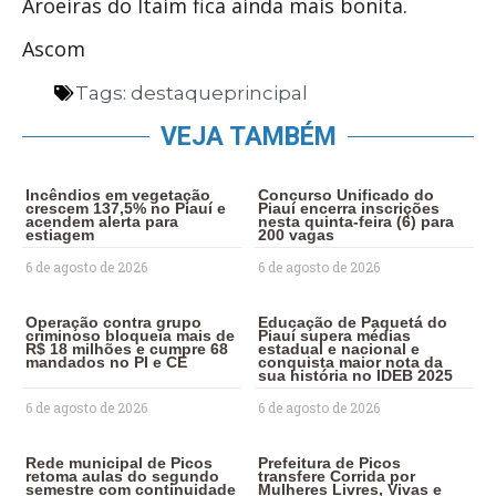
Aroeiras do Itaim fica ainda mais bonita.
Ascom
Tags:
destaqueprincipal
VEJA TAMBÉM
Incêndios em vegetação
Concurso Unificado do
crescem 137,5% no Piauí e
Piauí encerra inscrições
acendem alerta para
nesta quinta-feira (6) para
estiagem
200 vagas
6 de agosto de 2026
6 de agosto de 2026
Operação contra grupo
Educação de Paquetá do
criminoso bloqueia mais de
Piauí supera médias
R$ 18 milhões e cumpre 68
estadual e nacional e
mandados no PI e CE
conquista maior nota da
sua história no IDEB 2025
6 de agosto de 2026
6 de agosto de 2026
Rede municipal de Picos
Prefeitura de Picos
retoma aulas do segundo
transfere Corrida por
semestre com continuidade
Mulheres Livres, Vivas e