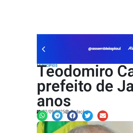
Teodomiro Ca
MUNICÍPIOS
prefeito de J
anos
02/09/2025
Redação