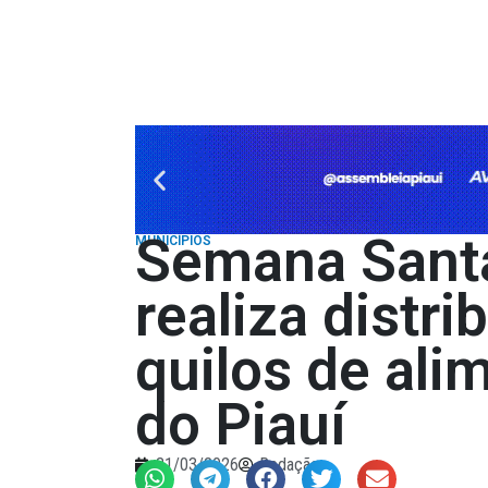
Semana Santa
MUNICÍPIOS
realiza distri
quilos de al
do Piauí
31/03/2026
Redação